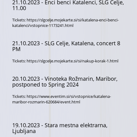
21.10.2023
- Enci benci Katalenci, SLG Celje,
11.00
Tickets:
https://slgcelje.mojekarte.si/si/katalena-enci-benci-
katalenci/vstopnice-1173241.html
21.10.2023
- SLG Celje, Katalena, concert 8
PM
Tickets:
https://slgcelje.mojekarte.si/si/nakup-korak-1.html
20.10.2023
- Vinoteka Rožmarin, Maribor,
postponed to Spring 2024
Tickets:
https://www.eventim.si/si/vstopnice/katalena-
maribor-rozmarin-620684/event.html
19.10.2023
- Stara mestna elektrarna,
Ljubljana